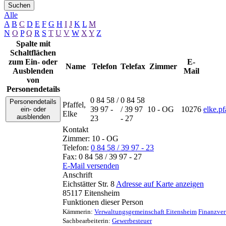
Suchen
Alle
A
B
C
D
E
F
G
H
I
J
K
L
M
N
O
P
Q
R
S
T
U
V
W
X
Y
Z
Spalte mit
Schaltflächen
zum Ein- oder
E-
Name
Telefon
Telefax
Zimmer
Ausblenden
Mail
von
Personendetails
0 84 58 /
0 84 58
Personendetails
Pfaffel
,
39 97 -
/ 39 97
10 - OG
10276
elke.p
ein- oder
Elke
ausblenden
23
- 27
Kontakt
Zimmer:
10 - OG
Telefon:
0 84 58 / 39 97 - 23
Fax:
0 84 58 / 39 97 - 27
E-Mail versenden
Anschrift
Eichstätter Str. 8
Adresse auf Karte anzeigen
85117
Eitensheim
Funktionen dieser Person
Kämmerin
:
Verwaltungsgemeinschaft Eitensheim
Finanzve
Sachbearbeiterin
:
Gewerbesteuer