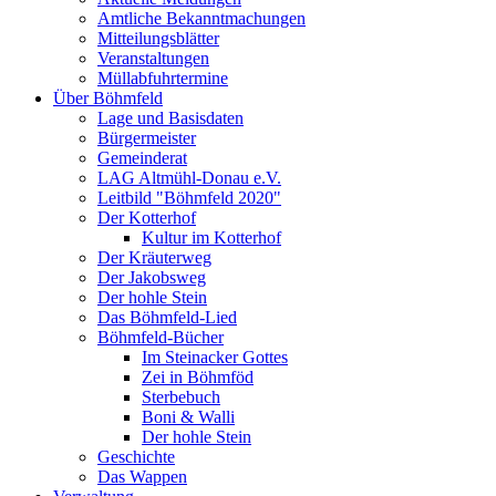
Amtliche Bekanntmachungen
Mitteilungsblätter
Veranstaltungen
Müllabfuhrtermine
Über Böhmfeld
Lage und Basisdaten
Bürgermeister
Gemeinderat
LAG Altmühl-Donau e.V.
Leitbild "Böhmfeld 2020"
Der Kotterhof
Kultur im Kotterhof
Der Kräuterweg
Der Jakobsweg
Der hohle Stein
Das Böhmfeld-Lied
Böhmfeld-Bücher
Im Steinacker Gottes
Zei in Böhmföd
Sterbebuch
Boni & Walli
Der hohle Stein
Geschichte
Das Wappen