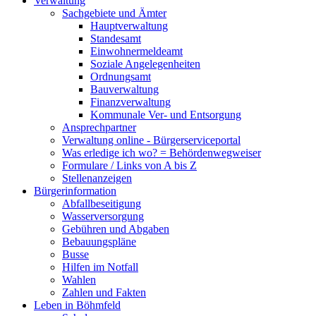
Verwaltung
Sachgebiete und Ämter
Hauptverwaltung
Standesamt
Einwohnermeldeamt
Soziale Angelegenheiten
Ordnungsamt
Bauverwaltung
Finanzverwaltung
Kommunale Ver- und Entsorgung
Ansprechpartner
Verwaltung online - Bürgerserviceportal
Was erledige ich wo? = Behördenwegweiser
Formulare / Links von A bis Z
Stellenanzeigen
Bürgerinformation
Abfallbeseitigung
Wasserversorgung
Gebühren und Abgaben
Bebauungspläne
Busse
Hilfen im Notfall
Wahlen
Zahlen und Fakten
Leben in Böhmfeld