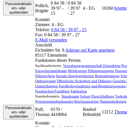
0 84 58 /
0 84 58
Personendetails
Pollich
,
39 97 -
/ 39 97
4 - EG
10260
brigitt
ein- oder
Brigitte
ausblenden
15
- 27
Kontakt
Zimmer:
4 - EG
Telefon:
0 84 58 / 39 97 - 15
Fax:
0 84 58 / 39 97 - 27
E-Mail versenden
Anschrift
Eichstätter Str. 8
Adresse auf Karte anzeigen
85117
Eitensheim
Funktionen dieser Person
Sachbearbeiterin
:
Verwaltungsgemeinschaft Eitensheim
Per
Einwohnermeldeamt
Meldewesen
Führungszeugnis
Passwe
Führerschein
Soziale Angelegenheiten
Rentenberatung
Sch
Ordnungsamt
Öffentliche Sicherheit und Ordnung
Gewerbe:
Ummeldungen
Friedhofsverwaltung und Bestattungswesen
Fundsachen/Fundbüro
Fahrkarten
Standesbeamtin
:
Standesamt
Geburt
Eheschließung
Todesfa
Personenstandsurkunden
Kirchenaustritte
Namensänderung
Personendetails
Puff
,
0170 /
Bauhof
13212
Thomas
ein- oder
Thomas
4418064
Böhmfeld
ausblenden
Kontakt