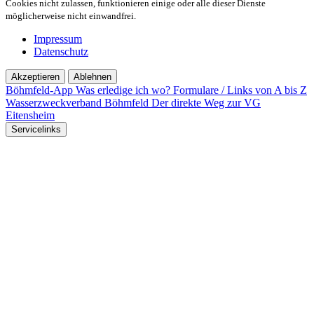
Cookies nicht zulassen, funktionieren einige oder alle dieser Dienste
möglicherweise nicht einwandfrei.
Impressum
Datenschutz
Akzeptieren
Ablehnen
Böhmfeld-App
Was erledige ich wo?
Formulare / Links von A bis Z
Wasserzweckverband Böhmfeld
Der direkte Weg zur VG
Eitensheim
Servicelinks