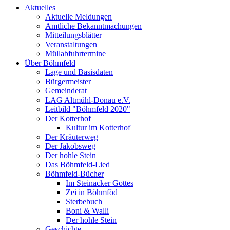
Aktuelles
Aktuelle Meldungen
Amtliche Bekanntmachungen
Mitteilungsblätter
Veranstaltungen
Müllabfuhrtermine
Über Böhmfeld
Lage und Basisdaten
Bürgermeister
Gemeinderat
LAG Altmühl-Donau e.V.
Leitbild "Böhmfeld 2020"
Der Kotterhof
Kultur im Kotterhof
Der Kräuterweg
Der Jakobsweg
Der hohle Stein
Das Böhmfeld-Lied
Böhmfeld-Bücher
Im Steinacker Gottes
Zei in Böhmföd
Sterbebuch
Boni & Walli
Der hohle Stein
Geschichte