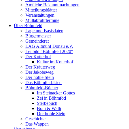
Amtliche Bekanntmachungen
Mitteilungsblätter
Veranstaltungen
Müllabfuhrtermine
Über Böhmfeld
Lage und Basisdaten
Bürgermeister
Gemeinderat
LAG Altmühl-Donau e.V.
Leitbild "Böhmfeld 2020"
Der Kotterhof
Kultur im Kotterhof
Der Kräuterweg
Der Jakobsweg
Der hohle Stein
Das Böhmfeld-Lied
Böhmfeld-Bücher
Im Steinacker Gottes
Zei in Böhmföd
Sterbebuch
Boni & Walli
Der hohle Stein
Geschichte
Das Wappen