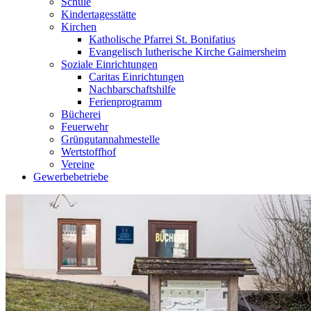
Schule
Kindertagesstätte
Kirchen
Katholische Pfarrei St. Bonifatius
Evangelisch lutherische Kirche Gaimersheim
Soziale Einrichtungen
Caritas Einrichtungen
Nachbarschaftshilfe
Ferienprogramm
Bücherei
Feuerwehr
Grüngutannahmestelle
Wertstoffhof
Vereine
Gewerbebetriebe