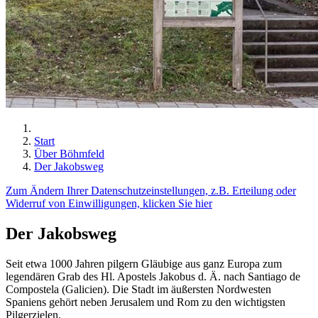
Start
Über Böhmfeld
Der Jakobsweg
Zum Ändern Ihrer Datenschutzeinstellungen, z.B. Erteilung oder
Widerruf von Einwilligungen, klicken Sie hier
Der Jakobsweg
Seit etwa 1000 Jahren pilgern Gläubige aus ganz Europa zum
legendären Grab des Hl. Apostels Jakobus d. Ä. nach Santiago de
Compostela (Galicien). Die Stadt im äußersten Nordwesten
Spaniens gehört neben Jerusalem und Rom zu den wichtigsten
Pilgerzielen.