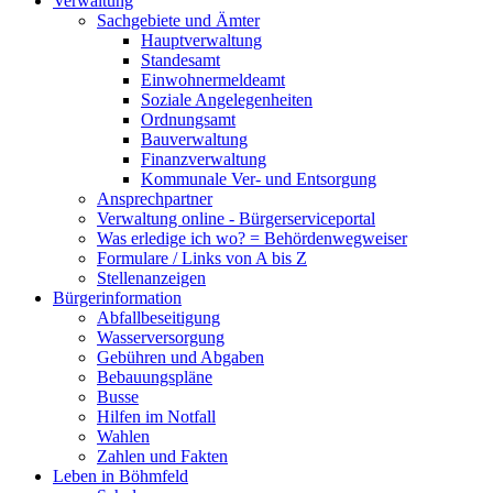
Verwaltung
Sachgebiete und Ämter
Hauptverwaltung
Standesamt
Einwohnermeldeamt
Soziale Angelegenheiten
Ordnungsamt
Bauverwaltung
Finanzverwaltung
Kommunale Ver- und Entsorgung
Ansprechpartner
Verwaltung online - Bürgerserviceportal
Was erledige ich wo? = Behördenwegweiser
Formulare / Links von A bis Z
Stellenanzeigen
Bürgerinformation
Abfallbeseitigung
Wasserversorgung
Gebühren und Abgaben
Bebauungspläne
Busse
Hilfen im Notfall
Wahlen
Zahlen und Fakten
Leben in Böhmfeld