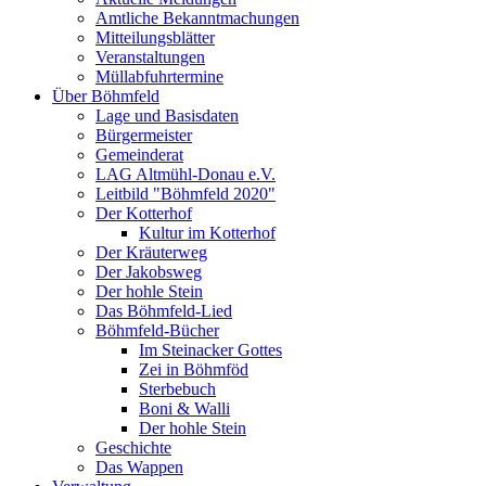
Amtliche Bekanntmachungen
Mitteilungsblätter
Veranstaltungen
Müllabfuhrtermine
Über Böhmfeld
Lage und Basisdaten
Bürgermeister
Gemeinderat
LAG Altmühl-Donau e.V.
Leitbild "Böhmfeld 2020"
Der Kotterhof
Kultur im Kotterhof
Der Kräuterweg
Der Jakobsweg
Der hohle Stein
Das Böhmfeld-Lied
Böhmfeld-Bücher
Im Steinacker Gottes
Zei in Böhmföd
Sterbebuch
Boni & Walli
Der hohle Stein
Geschichte
Das Wappen