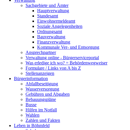
Verwaltung
Sachgebiete und Ämter
Hauptverwaltung
Standesamt
Einwohnermeldeamt
Soziale Angelegenheiten
Ordnungsamt
Bauverwaltung
Finanzverwaltung
Kommunale Ver- und Entsorgung
Ansprechpartner
Verwaltung online - Bürgerserviceportal
Was erledige ich wo? = Behördenwegweiser
Formulare / Links von A bis Z
Stellenanzeigen
Bürgerinformation
Abfallbeseitigung
Wasserversorgung
Gebühren und Abgaben
Bebauungspläne
Busse
Hilfen im Notfall
Wahlen
Zahlen und Fakten
Leben in Böhmfeld