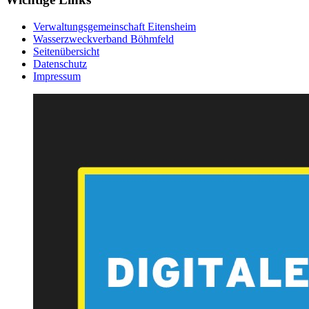
Verwaltungsgemeinschaft Eitensheim
Wasserzweckverband Böhmfeld
Seitenübersicht
Datenschutz
Impressum