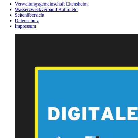
Verwaltungsgemeinschaft Eitensheim
Wasserzweckverband Böhmfeld
Seitenübersicht
Datenschutz
Impressum