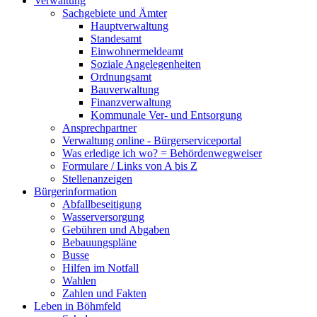
Verwaltung
Sachgebiete und Ämter
Hauptverwaltung
Standesamt
Einwohnermeldeamt
Soziale Angelegenheiten
Ordnungsamt
Bauverwaltung
Finanzverwaltung
Kommunale Ver- und Entsorgung
Ansprechpartner
Verwaltung online - Bürgerserviceportal
Was erledige ich wo? = Behördenwegweiser
Formulare / Links von A bis Z
Stellenanzeigen
Bürgerinformation
Abfallbeseitigung
Wasserversorgung
Gebühren und Abgaben
Bebauungspläne
Busse
Hilfen im Notfall
Wahlen
Zahlen und Fakten
Leben in Böhmfeld