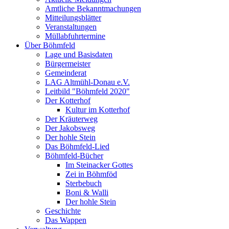
Amtliche Bekanntmachungen
Mitteilungsblätter
Veranstaltungen
Müllabfuhrtermine
Über Böhmfeld
Lage und Basisdaten
Bürgermeister
Gemeinderat
LAG Altmühl-Donau e.V.
Leitbild "Böhmfeld 2020"
Der Kotterhof
Kultur im Kotterhof
Der Kräuterweg
Der Jakobsweg
Der hohle Stein
Das Böhmfeld-Lied
Böhmfeld-Bücher
Im Steinacker Gottes
Zei in Böhmföd
Sterbebuch
Boni & Walli
Der hohle Stein
Geschichte
Das Wappen