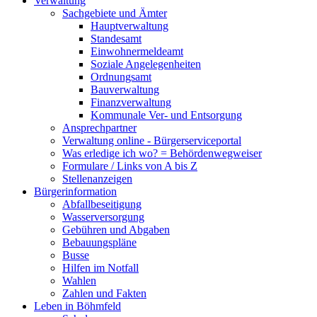
Verwaltung
Sachgebiete und Ämter
Hauptverwaltung
Standesamt
Einwohnermeldeamt
Soziale Angelegenheiten
Ordnungsamt
Bauverwaltung
Finanzverwaltung
Kommunale Ver- und Entsorgung
Ansprechpartner
Verwaltung online - Bürgerserviceportal
Was erledige ich wo? = Behördenwegweiser
Formulare / Links von A bis Z
Stellenanzeigen
Bürgerinformation
Abfallbeseitigung
Wasserversorgung
Gebühren und Abgaben
Bebauungspläne
Busse
Hilfen im Notfall
Wahlen
Zahlen und Fakten
Leben in Böhmfeld