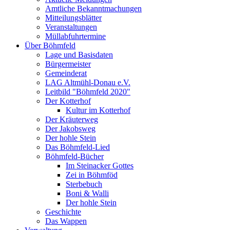
Amtliche Bekanntmachungen
Mitteilungsblätter
Veranstaltungen
Müllabfuhrtermine
Über Böhmfeld
Lage und Basisdaten
Bürgermeister
Gemeinderat
LAG Altmühl-Donau e.V.
Leitbild "Böhmfeld 2020"
Der Kotterhof
Kultur im Kotterhof
Der Kräuterweg
Der Jakobsweg
Der hohle Stein
Das Böhmfeld-Lied
Böhmfeld-Bücher
Im Steinacker Gottes
Zei in Böhmföd
Sterbebuch
Boni & Walli
Der hohle Stein
Geschichte
Das Wappen