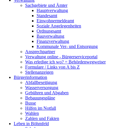
Verwaltung
Sachgebiete und Ämter
Hauptverwaltung
Standesamt
Einwohnermeldeamt
Soziale Angelegenheiten
Ordnungsamt
Bauverwaltung
Finanzverwaltung
Kommunale Ver- und Entsorgung
Ansprechpartner
Verwaltung online - Bürgerserviceportal
Was erledige ich wo? = Behördenwegweiser
Formulare / Links von A bis Z
Stellenanzeigen
Bürgerinformation
Abfallbeseitigung
Wasserversorgung
Gebühren und Abgaben
Bebauungspläne
Busse
Hilfen im Notfall
Wahlen
Zahlen und Fakten
Leben in Böhmfeld