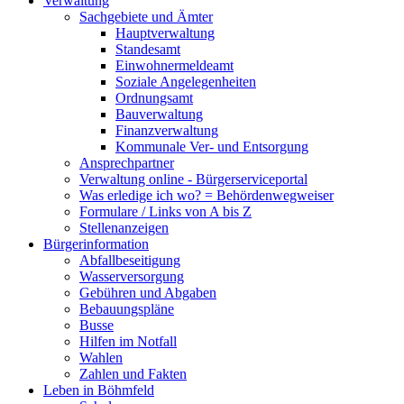
Verwaltung
Sachgebiete und Ämter
Hauptverwaltung
Standesamt
Einwohnermeldeamt
Soziale Angelegenheiten
Ordnungsamt
Bauverwaltung
Finanzverwaltung
Kommunale Ver- und Entsorgung
Ansprechpartner
Verwaltung online - Bürgerserviceportal
Was erledige ich wo? = Behördenwegweiser
Formulare / Links von A bis Z
Stellenanzeigen
Bürgerinformation
Abfallbeseitigung
Wasserversorgung
Gebühren und Abgaben
Bebauungspläne
Busse
Hilfen im Notfall
Wahlen
Zahlen und Fakten
Leben in Böhmfeld