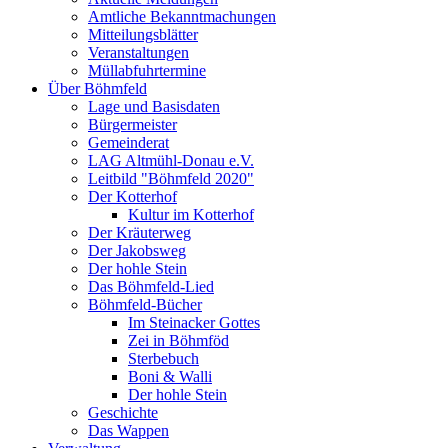
Amtliche Bekanntmachungen
Mitteilungsblätter
Veranstaltungen
Müllabfuhrtermine
Über Böhmfeld
Lage und Basisdaten
Bürgermeister
Gemeinderat
LAG Altmühl-Donau e.V.
Leitbild "Böhmfeld 2020"
Der Kotterhof
Kultur im Kotterhof
Der Kräuterweg
Der Jakobsweg
Der hohle Stein
Das Böhmfeld-Lied
Böhmfeld-Bücher
Im Steinacker Gottes
Zei in Böhmföd
Sterbebuch
Boni & Walli
Der hohle Stein
Geschichte
Das Wappen