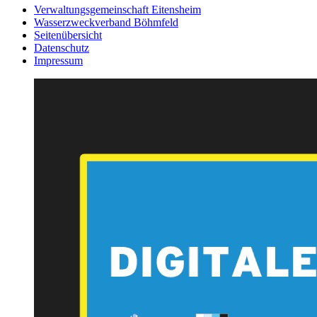
Verwaltungsgemeinschaft Eitensheim
Wasserzweckverband Böhmfeld
Seitenübersicht
Datenschutz
Impressum