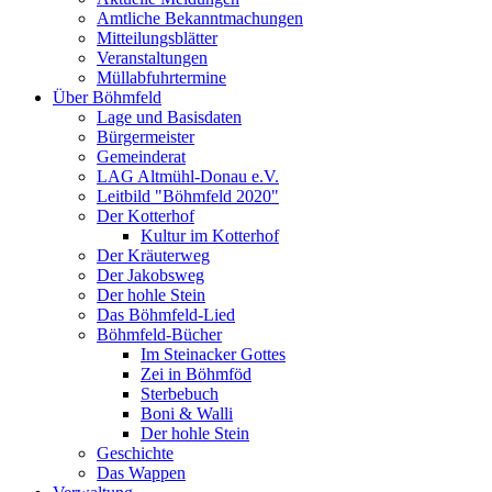
Amtliche Bekanntmachungen
Mitteilungsblätter
Veranstaltungen
Müllabfuhrtermine
Über Böhmfeld
Lage und Basisdaten
Bürgermeister
Gemeinderat
LAG Altmühl-Donau e.V.
Leitbild "Böhmfeld 2020"
Der Kotterhof
Kultur im Kotterhof
Der Kräuterweg
Der Jakobsweg
Der hohle Stein
Das Böhmfeld-Lied
Böhmfeld-Bücher
Im Steinacker Gottes
Zei in Böhmföd
Sterbebuch
Boni & Walli
Der hohle Stein
Geschichte
Das Wappen