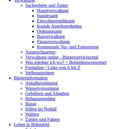
Verwaltung
Sachgebiete und Ämter
Hauptverwaltung
Standesamt
Einwohnermeldeamt
Soziale Angelegenheiten
Ordnungsamt
Bauverwaltung
Finanzverwaltung
Kommunale Ver- und Entsorgung
Ansprechpartner
Verwaltung online - Bürgerserviceportal
Was erledige ich wo? = Behördenwegweiser
Formulare / Links von A bis Z
Stellenanzeigen
Bürgerinformation
Abfallbeseitigung
Wasserversorgung
Gebühren und Abgaben
Bebauungspläne
Busse
Hilfen im Notfall
Wahlen
Zahlen und Fakten
Leben in Böhmfeld