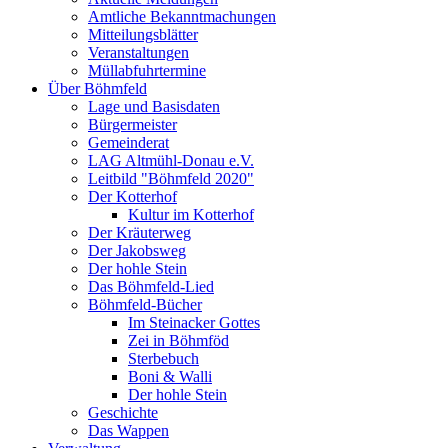
Amtliche Bekanntmachungen
Mitteilungsblätter
Veranstaltungen
Müllabfuhrtermine
Über Böhmfeld
Lage und Basisdaten
Bürgermeister
Gemeinderat
LAG Altmühl-Donau e.V.
Leitbild "Böhmfeld 2020"
Der Kotterhof
Kultur im Kotterhof
Der Kräuterweg
Der Jakobsweg
Der hohle Stein
Das Böhmfeld-Lied
Böhmfeld-Bücher
Im Steinacker Gottes
Zei in Böhmföd
Sterbebuch
Boni & Walli
Der hohle Stein
Geschichte
Das Wappen