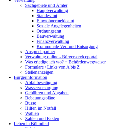
Verwaltung
Sachgebiete und Ämter
Hauptverwaltung
Standesamt
Einwohnermeldeamt
Soziale Angelegenheiten
Ordnungsamt
Bauverwaltung
Finanzverwaltung
Kommunale Ver- und Entsorgung
Ansprechpartner
Verwaltung online - Bürgerserviceportal
Was erledige ich wo? = Behördenwegweiser
Formulare / Links von A bis Z
Stellenanzeigen
Bürgerinformation
Abfallbeseitigung
Wasserversorgung
Gebühren und Abgaben
Bebauungspläne
Busse
Hilfen im Notfall
Wahlen
Zahlen und Fakten
Leben in Böhmfeld