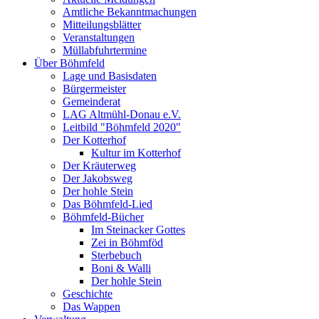
Amtliche Bekanntmachungen
Mitteilungsblätter
Veranstaltungen
Müllabfuhrtermine
Über Böhmfeld
Lage und Basisdaten
Bürgermeister
Gemeinderat
LAG Altmühl-Donau e.V.
Leitbild "Böhmfeld 2020"
Der Kotterhof
Kultur im Kotterhof
Der Kräuterweg
Der Jakobsweg
Der hohle Stein
Das Böhmfeld-Lied
Böhmfeld-Bücher
Im Steinacker Gottes
Zei in Böhmföd
Sterbebuch
Boni & Walli
Der hohle Stein
Geschichte
Das Wappen