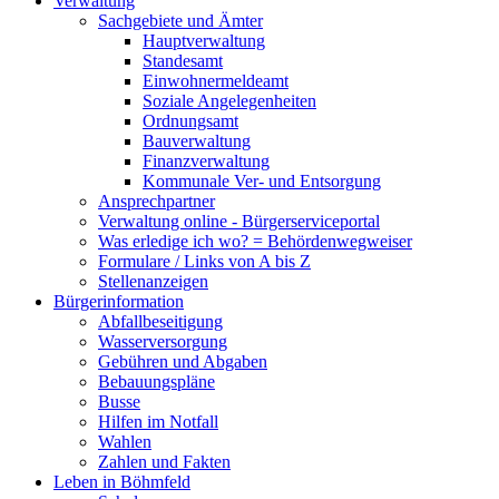
Verwaltung
Sachgebiete und Ämter
Hauptverwaltung
Standesamt
Einwohnermeldeamt
Soziale Angelegenheiten
Ordnungsamt
Bauverwaltung
Finanzverwaltung
Kommunale Ver- und Entsorgung
Ansprechpartner
Verwaltung online - Bürgerserviceportal
Was erledige ich wo? = Behördenwegweiser
Formulare / Links von A bis Z
Stellenanzeigen
Bürgerinformation
Abfallbeseitigung
Wasserversorgung
Gebühren und Abgaben
Bebauungspläne
Busse
Hilfen im Notfall
Wahlen
Zahlen und Fakten
Leben in Böhmfeld