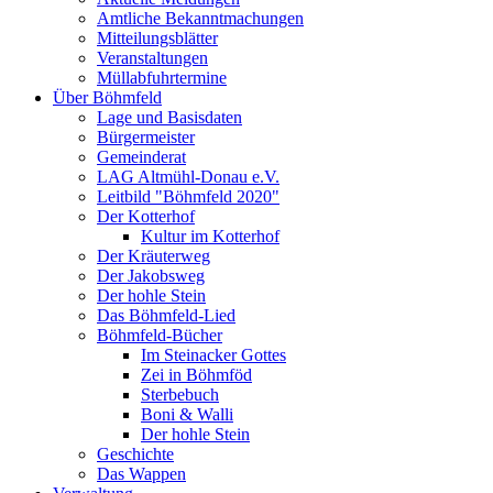
Amtliche Bekanntmachungen
Mitteilungsblätter
Veranstaltungen
Müllabfuhrtermine
Über Böhmfeld
Lage und Basisdaten
Bürgermeister
Gemeinderat
LAG Altmühl-Donau e.V.
Leitbild "Böhmfeld 2020"
Der Kotterhof
Kultur im Kotterhof
Der Kräuterweg
Der Jakobsweg
Der hohle Stein
Das Böhmfeld-Lied
Böhmfeld-Bücher
Im Steinacker Gottes
Zei in Böhmföd
Sterbebuch
Boni & Walli
Der hohle Stein
Geschichte
Das Wappen