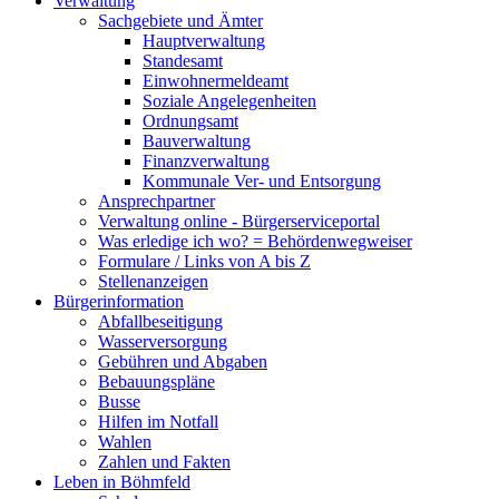
Verwaltung
Sachgebiete und Ämter
Hauptverwaltung
Standesamt
Einwohnermeldeamt
Soziale Angelegenheiten
Ordnungsamt
Bauverwaltung
Finanzverwaltung
Kommunale Ver- und Entsorgung
Ansprechpartner
Verwaltung online - Bürgerserviceportal
Was erledige ich wo? = Behördenwegweiser
Formulare / Links von A bis Z
Stellenanzeigen
Bürgerinformation
Abfallbeseitigung
Wasserversorgung
Gebühren und Abgaben
Bebauungspläne
Busse
Hilfen im Notfall
Wahlen
Zahlen und Fakten
Leben in Böhmfeld