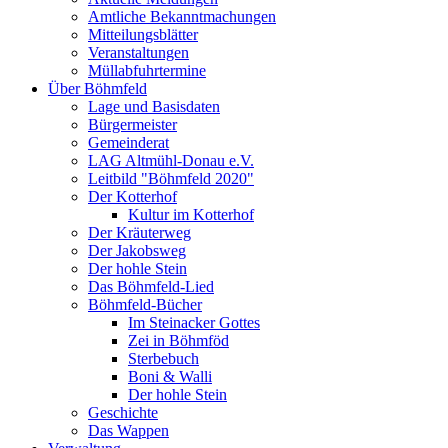
Amtliche Bekanntmachungen
Mitteilungsblätter
Veranstaltungen
Müllabfuhrtermine
Über Böhmfeld
Lage und Basisdaten
Bürgermeister
Gemeinderat
LAG Altmühl-Donau e.V.
Leitbild "Böhmfeld 2020"
Der Kotterhof
Kultur im Kotterhof
Der Kräuterweg
Der Jakobsweg
Der hohle Stein
Das Böhmfeld-Lied
Böhmfeld-Bücher
Im Steinacker Gottes
Zei in Böhmföd
Sterbebuch
Boni & Walli
Der hohle Stein
Geschichte
Das Wappen