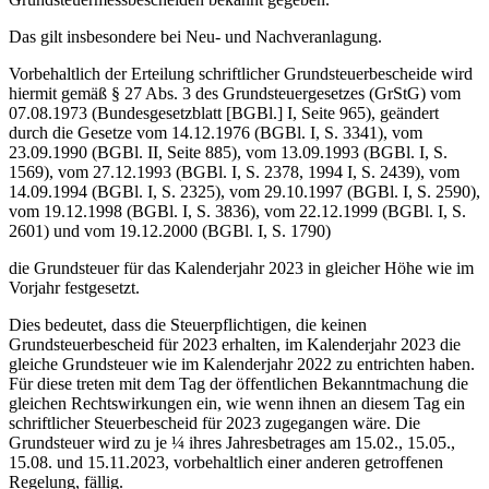
Das gilt insbesondere bei Neu- und Nachveranlagung.
Vorbehaltlich der Erteilung schriftlicher Grundsteuerbescheide wird
hiermit gemäß § 27 Abs. 3 des Grundsteuergesetzes (GrStG) vom
07.08.1973 (Bundesgesetzblatt [BGBl.] I, Seite 965), geändert
durch die Gesetze vom 14.12.1976 (BGBl. I, S. 3341), vom
23.09.1990 (BGBl. II, Seite 885), vom 13.09.1993 (BGBl. I, S.
1569), vom 27.12.1993 (BGBl. I, S. 2378, 1994 I, S. 2439), vom
14.09.1994 (BGBl. I, S. 2325), vom 29.10.1997 (BGBl. I, S. 2590),
vom 19.12.1998 (BGBl. I, S. 3836), vom 22.12.1999 (BGBl. I, S.
2601) und vom 19.12.2000 (BGBl. I, S. 1790)
die Grundsteuer für das Kalenderjahr 2023 in gleicher Höhe wie im
Vorjahr festgesetzt.
Dies bedeutet, dass die Steuerpflichtigen, die keinen
Grundsteuerbescheid für 2023 erhalten, im Kalenderjahr 2023 die
gleiche Grundsteuer wie im Kalenderjahr 2022 zu entrichten haben.
Für diese treten mit dem Tag der öffentlichen Bekanntmachung die
gleichen Rechtswirkungen ein, wie wenn ihnen an diesem Tag ein
schriftlicher Steuerbescheid für 2023 zugegangen wäre. Die
Grundsteuer wird zu je ¼ ihres Jahresbetrages am 15.02., 15.05.,
15.08. und 15.11.2023, vorbehaltlich einer anderen getroffenen
Regelung, fällig.