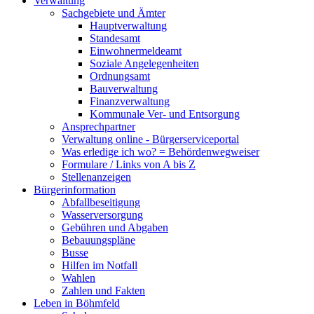
Verwaltung
Sachgebiete und Ämter
Hauptverwaltung
Standesamt
Einwohnermeldeamt
Soziale Angelegenheiten
Ordnungsamt
Bauverwaltung
Finanzverwaltung
Kommunale Ver- und Entsorgung
Ansprechpartner
Verwaltung online - Bürgerserviceportal
Was erledige ich wo? = Behördenwegweiser
Formulare / Links von A bis Z
Stellenanzeigen
Bürgerinformation
Abfallbeseitigung
Wasserversorgung
Gebühren und Abgaben
Bebauungspläne
Busse
Hilfen im Notfall
Wahlen
Zahlen und Fakten
Leben in Böhmfeld