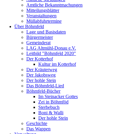
Amtliche Bekanntmachungen
Mitteilungsblätter
Veranstaltungen
Müllabfuhrtermine
Über Böhmfeld
Lage und Basisdaten
Bürgermeister
Gemeinderat
LAG Altmühl-Donau e.V.
Leitbild "Böhmfeld 2020"
Der Kotterhof
Kultur im Kotterhof
Der Kräuterweg
Der Jakobsweg
Der hohle Stein
Das Böhmfeld-Lied
Böhmfeld-Bücher
Im Steinacker Gottes
Zei in Böhmföd
Sterbebuch
Boni & Walli
Der hohle Stein
Geschichte
Das Wappen