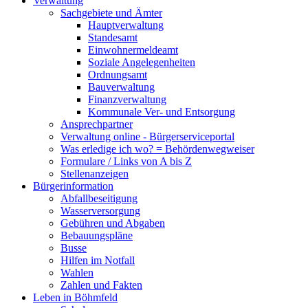
Verwaltung
Sachgebiete und Ämter
Hauptverwaltung
Standesamt
Einwohnermeldeamt
Soziale Angelegenheiten
Ordnungsamt
Bauverwaltung
Finanzverwaltung
Kommunale Ver- und Entsorgung
Ansprechpartner
Verwaltung online - Bürgerserviceportal
Was erledige ich wo? = Behördenwegweiser
Formulare / Links von A bis Z
Stellenanzeigen
Bürgerinformation
Abfallbeseitigung
Wasserversorgung
Gebühren und Abgaben
Bebauungspläne
Busse
Hilfen im Notfall
Wahlen
Zahlen und Fakten
Leben in Böhmfeld