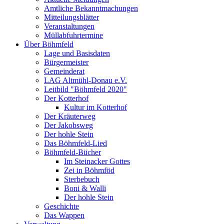
Amtliche Bekanntmachungen
Mitteilungsblätter
Veranstaltungen
Müllabfuhrtermine
Über Böhmfeld
Lage und Basisdaten
Bürgermeister
Gemeinderat
LAG Altmühl-Donau e.V.
Leitbild "Böhmfeld 2020"
Der Kotterhof
Kultur im Kotterhof
Der Kräuterweg
Der Jakobsweg
Der hohle Stein
Das Böhmfeld-Lied
Böhmfeld-Bücher
Im Steinacker Gottes
Zei in Böhmföd
Sterbebuch
Boni & Walli
Der hohle Stein
Geschichte
Das Wappen