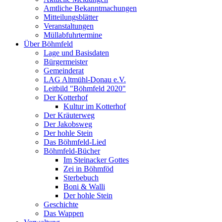
Amtliche Bekanntmachungen
Mitteilungsblätter
Veranstaltungen
Müllabfuhrtermine
Über Böhmfeld
Lage und Basisdaten
Bürgermeister
Gemeinderat
LAG Altmühl-Donau e.V.
Leitbild "Böhmfeld 2020"
Der Kotterhof
Kultur im Kotterhof
Der Kräuterweg
Der Jakobsweg
Der hohle Stein
Das Böhmfeld-Lied
Böhmfeld-Bücher
Im Steinacker Gottes
Zei in Böhmföd
Sterbebuch
Boni & Walli
Der hohle Stein
Geschichte
Das Wappen