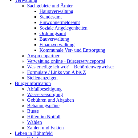
Verwaltung
Sachgebiete und Ämter
Hauptverwaltung
Standesamt
Einwohnermeldeamt
Soziale Angelegenheiten
Ordnungsamt
Bauverwaltung
Finanzverwaltung
Kommunale Ver- und Entsorgung
Ansprechpartner
Verwaltung online - Bürgerserviceportal
Was erledige ich wo? = Behördenwegweiser
Formulare / Links von A bis Z
Stellenanzeigen
Bürgerinformation
Abfallbeseitigung
Wasserversorgung
Gebühren und Abgaben
Bebauungspläne
Busse
Hilfen im Notfall
Wahlen
Zahlen und Fakten
Leben in Böhmfeld