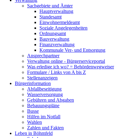
Verwaltung
Sachgebiete und Ämter
Hauptverwaltung
Standesamt
Einwohnermeldeamt
Soziale Angelegenheiten
Ordnungsamt
Bauverwaltung
Finanzverwaltung
Kommunale Ver- und Entsorgung
Ansprechpartner
Verwaltung online - Bürgerserviceportal
Was erledige ich wo? = Behördenwegweiser
Formulare / Links von A bis Z
Stellenanzeigen
Bürgerinformation
Abfallbeseitigung
Wasserversorgung
Gebühren und Abgaben
Bebauungspläne
Busse
Hilfen im Notfall
Wahlen
Zahlen und Fakten
Leben in Böhmfeld