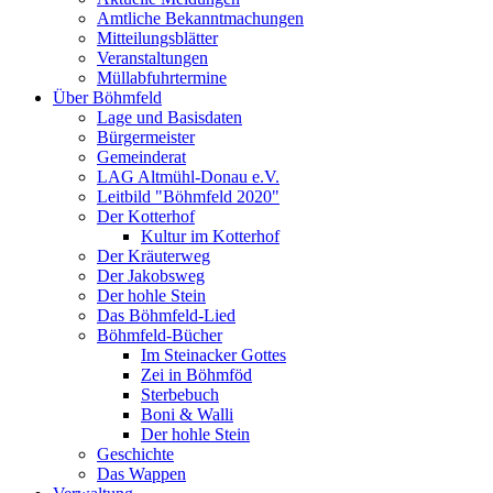
Amtliche Bekanntmachungen
Mitteilungsblätter
Veranstaltungen
Müllabfuhrtermine
Über Böhmfeld
Lage und Basisdaten
Bürgermeister
Gemeinderat
LAG Altmühl-Donau e.V.
Leitbild "Böhmfeld 2020"
Der Kotterhof
Kultur im Kotterhof
Der Kräuterweg
Der Jakobsweg
Der hohle Stein
Das Böhmfeld-Lied
Böhmfeld-Bücher
Im Steinacker Gottes
Zei in Böhmföd
Sterbebuch
Boni & Walli
Der hohle Stein
Geschichte
Das Wappen