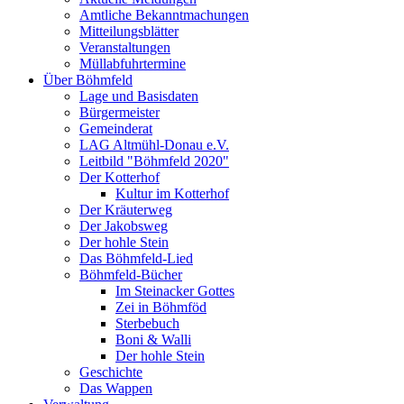
Amtliche Bekanntmachungen
Mitteilungsblätter
Veranstaltungen
Müllabfuhrtermine
Über Böhmfeld
Lage und Basisdaten
Bürgermeister
Gemeinderat
LAG Altmühl-Donau e.V.
Leitbild "Böhmfeld 2020"
Der Kotterhof
Kultur im Kotterhof
Der Kräuterweg
Der Jakobsweg
Der hohle Stein
Das Böhmfeld-Lied
Böhmfeld-Bücher
Im Steinacker Gottes
Zei in Böhmföd
Sterbebuch
Boni & Walli
Der hohle Stein
Geschichte
Das Wappen