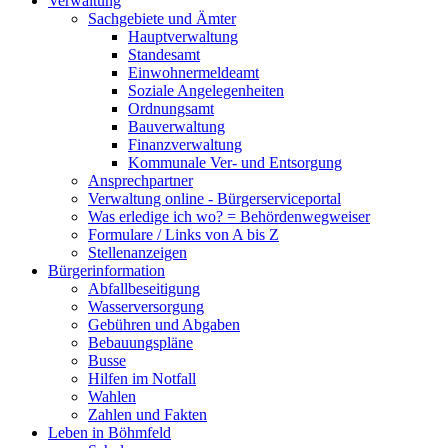
Verwaltung
Sachgebiete und Ämter
Hauptverwaltung
Standesamt
Einwohnermeldeamt
Soziale Angelegenheiten
Ordnungsamt
Bauverwaltung
Finanzverwaltung
Kommunale Ver- und Entsorgung
Ansprechpartner
Verwaltung online - Bürgerserviceportal
Was erledige ich wo? = Behördenwegweiser
Formulare / Links von A bis Z
Stellenanzeigen
Bürgerinformation
Abfallbeseitigung
Wasserversorgung
Gebühren und Abgaben
Bebauungspläne
Busse
Hilfen im Notfall
Wahlen
Zahlen und Fakten
Leben in Böhmfeld