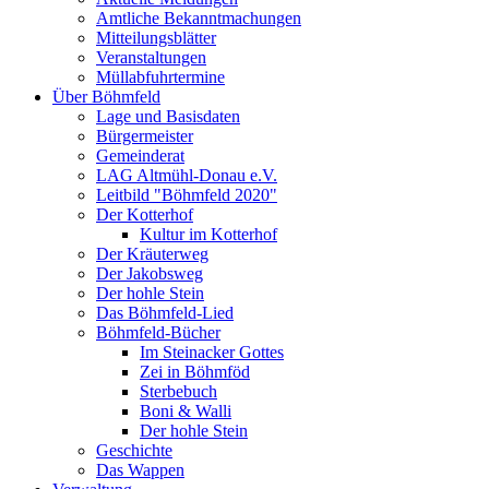
Amtliche Bekanntmachungen
Mitteilungsblätter
Veranstaltungen
Müllabfuhrtermine
Über Böhmfeld
Lage und Basisdaten
Bürgermeister
Gemeinderat
LAG Altmühl-Donau e.V.
Leitbild "Böhmfeld 2020"
Der Kotterhof
Kultur im Kotterhof
Der Kräuterweg
Der Jakobsweg
Der hohle Stein
Das Böhmfeld-Lied
Böhmfeld-Bücher
Im Steinacker Gottes
Zei in Böhmföd
Sterbebuch
Boni & Walli
Der hohle Stein
Geschichte
Das Wappen