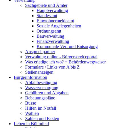
Verwaltung
Sachgebiete und Ämter
Hauptverwaltung
Standesamt
Einwohnermeldeamt
Soziale Angelegenheiten
Ordnungsamt
Bauverwaltung
Finanzverwaltung
Kommunale Ver- und Entsorgung
Ansprechpartner
Verwaltung online - Bürgerserviceportal
Was erledige ich wo? = Behördenwegweiser
Formulare / Links von A bis Z
Stellenanzeigen
Bürgerinformation
Abfallbeseitigung
Wasserversorgung
Gebühren und Abgaben
Bebauungspläne
Busse
Hilfen im Notfall
Wahlen
Zahlen und Fakten
Leben in Böhmfeld