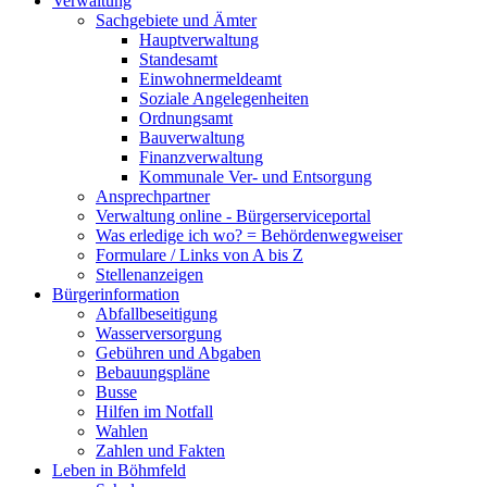
Verwaltung
Sachgebiete und Ämter
Hauptverwaltung
Standesamt
Einwohnermeldeamt
Soziale Angelegenheiten
Ordnungsamt
Bauverwaltung
Finanzverwaltung
Kommunale Ver- und Entsorgung
Ansprechpartner
Verwaltung online - Bürgerserviceportal
Was erledige ich wo? = Behördenwegweiser
Formulare / Links von A bis Z
Stellenanzeigen
Bürgerinformation
Abfallbeseitigung
Wasserversorgung
Gebühren und Abgaben
Bebauungspläne
Busse
Hilfen im Notfall
Wahlen
Zahlen und Fakten
Leben in Böhmfeld