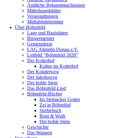
Amtliche Bekanntmachungen
Mitteilungsblätter
Veranstaltungen
Müllabfuhrtermine
Über Böhmfeld
Lage und Basisdaten
Bürgermeister
Gemeinderat
LAG Altmühl-Donau e.V.
Leitbild "Böhmfeld 2020"
Der Kotterhof
Kultur im Kotterhof
Der Kräuterweg
Der Jakobsweg
Der hohle Stein
Das Böhmfeld-Lied
Böhmfeld-Bücher
Im Steinacker Gottes
Zei in Böhmföd
Sterbebuch
Boni & Walli
Der hohle Stein
Geschichte
Das Wappen