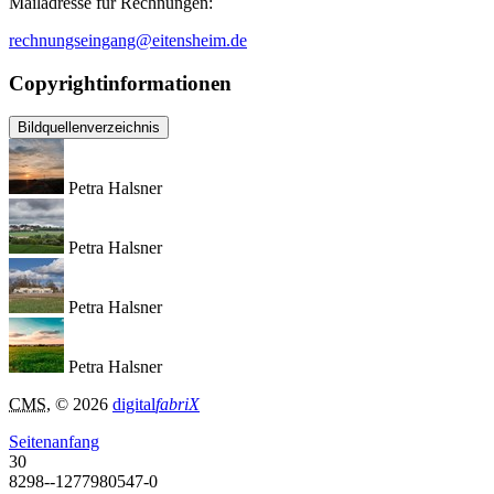
Mailadresse für Rechnungen:
rechnungseingang@eitensheim.de
Copyrightinformationen
Bildquellenverzeichnis
Petra Halsner
Petra Halsner
Petra Halsner
Petra Halsner
CMS
, © 2026
digital
fabriX
Seitenanfang
30
8298--1277980547-0