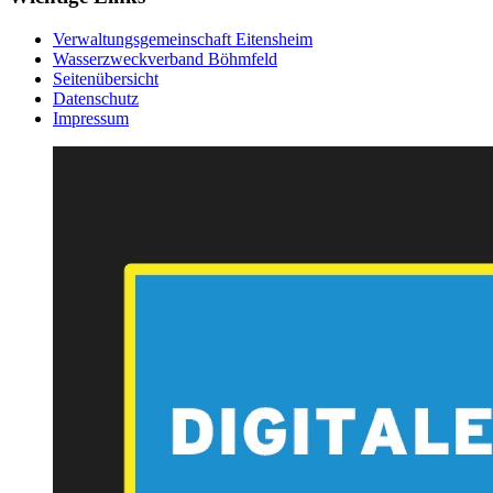
Verwaltungsgemeinschaft Eitensheim
Wasserzweckverband Böhmfeld
Seitenübersicht
Datenschutz
Impressum