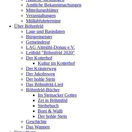
Amtliche Bekanntmachungen
Mitteilungsblätter
Veranstaltungen
Müllabfuhrtermine
Über Böhmfeld
Lage und Basisdaten
Bürgermeister
Gemeinderat
LAG Altmühl-Donau e.V.
Leitbild "Böhmfeld 2020"
Der Kotterhof
Kultur im Kotterhof
Der Kräuterweg
Der Jakobsweg
Der hohle Stein
Das Böhmfeld-Lied
Böhmfeld-Bücher
Im Steinacker Gottes
Zei in Böhmföd
Sterbebuch
Boni & Walli
Der hohle Stein
Geschichte
Das Wappen