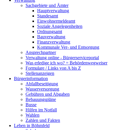
Verwaltung
Sachgebiete und Ämter
Hauptverwaltung
Standesamt
Einwohnermeldeamt
Soziale Angelegenheiten
Ordnungsamt
Bauverwaltung
Finanzverwaltung
Kommunale Ver- und Entsorgung
Ansprechpartner
Verwaltung online - Bürgerserviceportal
Was erledige ich wo? = Behördenwegweiser
Formulare / Links von A bis Z
Stellenanzeigen
Bürgerinformation
Abfallbeseitigung
Wasserversorgung
Gebühren und Abgaben
Bebauungspläne
Busse
Hilfen im Notfall
Wahlen
Zahlen und Fakten
Leben in Böhmfeld