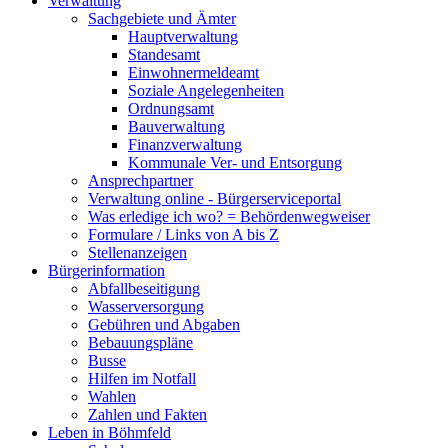
Verwaltung
Sachgebiete und Ämter
Hauptverwaltung
Standesamt
Einwohnermeldeamt
Soziale Angelegenheiten
Ordnungsamt
Bauverwaltung
Finanzverwaltung
Kommunale Ver- und Entsorgung
Ansprechpartner
Verwaltung online - Bürgerserviceportal
Was erledige ich wo? = Behördenwegweiser
Formulare / Links von A bis Z
Stellenanzeigen
Bürgerinformation
Abfallbeseitigung
Wasserversorgung
Gebühren und Abgaben
Bebauungspläne
Busse
Hilfen im Notfall
Wahlen
Zahlen und Fakten
Leben in Böhmfeld