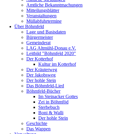
Amtliche Bekanntmachungen
Mitteilungsblätter
Veranstaltungen
Müllabfuhrtermine
Über Böhmfeld
Lage und Basisdaten
Bürgermeister
Gemeinderat
LAG Altmühl-Donau e.V.
Leitbild "Böhmfeld 2020"
Der Kotterhof
Kultur im Kotterhof
Der Kräuterweg
Der Jakobsweg
Der hohle Stein
Das Böhmfeld-Lied
Böhmfeld-Bücher
Im Steinacker Gottes
Zei in Böhmföd
Sterbebuch
Boni & Walli
Der hohle Stein
Geschichte
Das Wappen