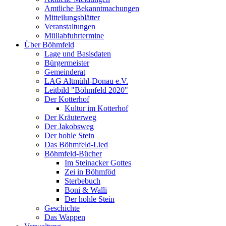
Amtliche Bekanntmachungen
Mitteilungsblätter
Veranstaltungen
Müllabfuhrtermine
Über Böhmfeld
Lage und Basisdaten
Bürgermeister
Gemeinderat
LAG Altmühl-Donau e.V.
Leitbild "Böhmfeld 2020"
Der Kotterhof
Kultur im Kotterhof
Der Kräuterweg
Der Jakobsweg
Der hohle Stein
Das Böhmfeld-Lied
Böhmfeld-Bücher
Im Steinacker Gottes
Zei in Böhmföd
Sterbebuch
Boni & Walli
Der hohle Stein
Geschichte
Das Wappen