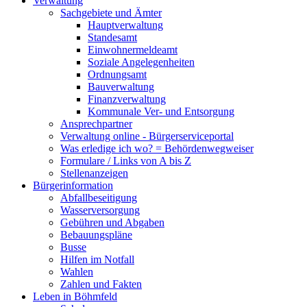
Verwaltung
Sachgebiete und Ämter
Hauptverwaltung
Standesamt
Einwohnermeldeamt
Soziale Angelegenheiten
Ordnungsamt
Bauverwaltung
Finanzverwaltung
Kommunale Ver- und Entsorgung
Ansprechpartner
Verwaltung online - Bürgerserviceportal
Was erledige ich wo? = Behördenwegweiser
Formulare / Links von A bis Z
Stellenanzeigen
Bürgerinformation
Abfallbeseitigung
Wasserversorgung
Gebühren und Abgaben
Bebauungspläne
Busse
Hilfen im Notfall
Wahlen
Zahlen und Fakten
Leben in Böhmfeld