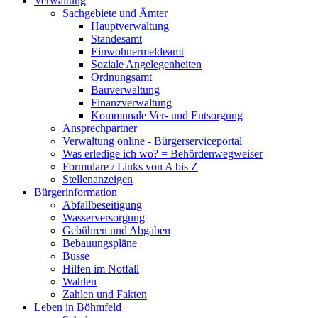
Verwaltung
Sachgebiete und Ämter
Hauptverwaltung
Standesamt
Einwohnermeldeamt
Soziale Angelegenheiten
Ordnungsamt
Bauverwaltung
Finanzverwaltung
Kommunale Ver- und Entsorgung
Ansprechpartner
Verwaltung online - Bürgerserviceportal
Was erledige ich wo? = Behördenwegweiser
Formulare / Links von A bis Z
Stellenanzeigen
Bürgerinformation
Abfallbeseitigung
Wasserversorgung
Gebühren und Abgaben
Bebauungspläne
Busse
Hilfen im Notfall
Wahlen
Zahlen und Fakten
Leben in Böhmfeld