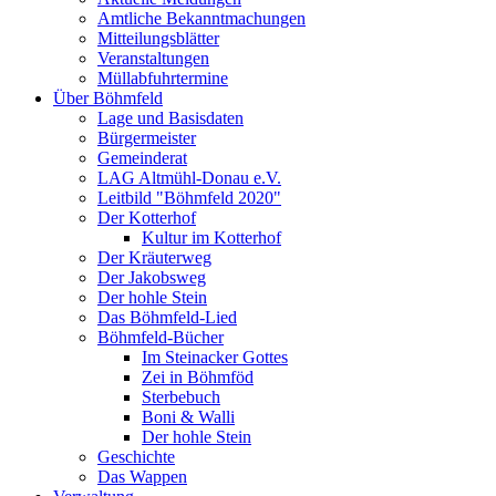
Amtliche Bekanntmachungen
Mitteilungsblätter
Veranstaltungen
Müllabfuhrtermine
Über Böhmfeld
Lage und Basisdaten
Bürgermeister
Gemeinderat
LAG Altmühl-Donau e.V.
Leitbild "Böhmfeld 2020"
Der Kotterhof
Kultur im Kotterhof
Der Kräuterweg
Der Jakobsweg
Der hohle Stein
Das Böhmfeld-Lied
Böhmfeld-Bücher
Im Steinacker Gottes
Zei in Böhmföd
Sterbebuch
Boni & Walli
Der hohle Stein
Geschichte
Das Wappen