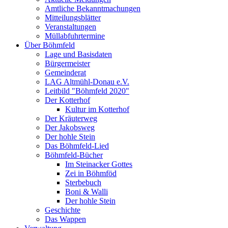
Amtliche Bekanntmachungen
Mitteilungsblätter
Veranstaltungen
Müllabfuhrtermine
Über Böhmfeld
Lage und Basisdaten
Bürgermeister
Gemeinderat
LAG Altmühl-Donau e.V.
Leitbild "Böhmfeld 2020"
Der Kotterhof
Kultur im Kotterhof
Der Kräuterweg
Der Jakobsweg
Der hohle Stein
Das Böhmfeld-Lied
Böhmfeld-Bücher
Im Steinacker Gottes
Zei in Böhmföd
Sterbebuch
Boni & Walli
Der hohle Stein
Geschichte
Das Wappen