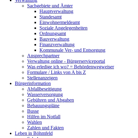
Verwaltung
Sachgebiete und Ämter
Hauptverwaltung
Standesamt
Einwohnermeldeamt
Soziale Angelegenheiten
Ordnungsamt
Bauverwaltung
Finanzverwaltung
Kommunale Ver- und Entsorgung
Ansprechpartner
Verwaltung online - Bürgerserviceportal
Was erledige ich wo? = Behördenwegweiser
Formulare / Links von A bis Z
Stellenanzeigen
Bürgerinformation
Abfallbeseitigung
Wasserversorgung
Gebühren und Abgaben
Bebauungspläne
Busse
Hilfen im Notfall
Wahlen
Zahlen und Fakten
Leben in Böhmfeld