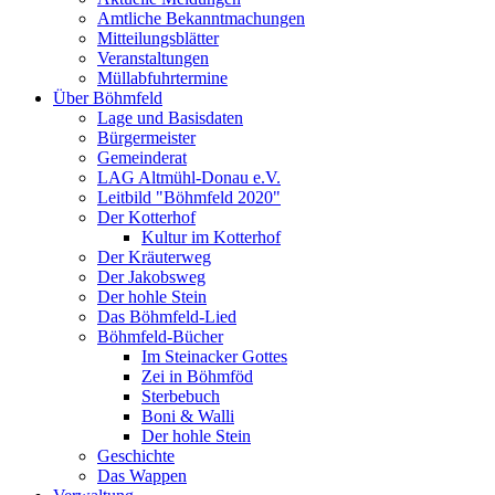
Amtliche Bekanntmachungen
Mitteilungsblätter
Veranstaltungen
Müllabfuhrtermine
Über Böhmfeld
Lage und Basisdaten
Bürgermeister
Gemeinderat
LAG Altmühl-Donau e.V.
Leitbild "Böhmfeld 2020"
Der Kotterhof
Kultur im Kotterhof
Der Kräuterweg
Der Jakobsweg
Der hohle Stein
Das Böhmfeld-Lied
Böhmfeld-Bücher
Im Steinacker Gottes
Zei in Böhmföd
Sterbebuch
Boni & Walli
Der hohle Stein
Geschichte
Das Wappen