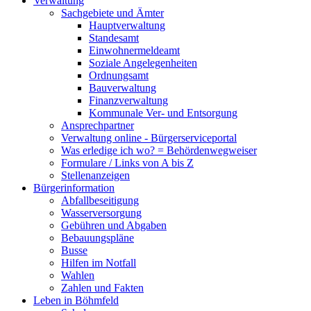
Verwaltung
Sachgebiete und Ämter
Hauptverwaltung
Standesamt
Einwohnermeldeamt
Soziale Angelegenheiten
Ordnungsamt
Bauverwaltung
Finanzverwaltung
Kommunale Ver- und Entsorgung
Ansprechpartner
Verwaltung online - Bürgerserviceportal
Was erledige ich wo? = Behördenwegweiser
Formulare / Links von A bis Z
Stellenanzeigen
Bürgerinformation
Abfallbeseitigung
Wasserversorgung
Gebühren und Abgaben
Bebauungspläne
Busse
Hilfen im Notfall
Wahlen
Zahlen und Fakten
Leben in Böhmfeld