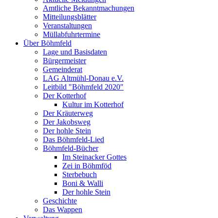
Amtliche Bekanntmachungen
Mitteilungsblätter
Veranstaltungen
Müllabfuhrtermine
Über Böhmfeld
Lage und Basisdaten
Bürgermeister
Gemeinderat
LAG Altmühl-Donau e.V.
Leitbild "Böhmfeld 2020"
Der Kotterhof
Kultur im Kotterhof
Der Kräuterweg
Der Jakobsweg
Der hohle Stein
Das Böhmfeld-Lied
Böhmfeld-Bücher
Im Steinacker Gottes
Zei in Böhmföd
Sterbebuch
Boni & Walli
Der hohle Stein
Geschichte
Das Wappen