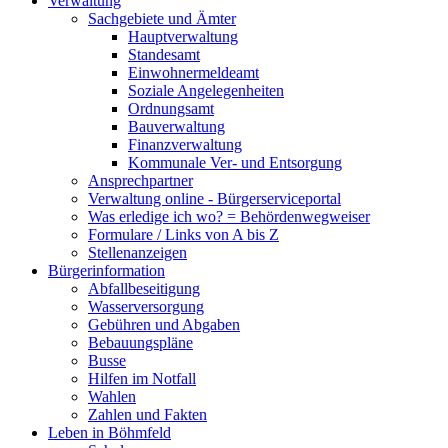
Verwaltung
Sachgebiete und Ämter
Hauptverwaltung
Standesamt
Einwohnermeldeamt
Soziale Angelegenheiten
Ordnungsamt
Bauverwaltung
Finanzverwaltung
Kommunale Ver- und Entsorgung
Ansprechpartner
Verwaltung online - Bürgerserviceportal
Was erledige ich wo? = Behördenwegweiser
Formulare / Links von A bis Z
Stellenanzeigen
Bürgerinformation
Abfallbeseitigung
Wasserversorgung
Gebühren und Abgaben
Bebauungspläne
Busse
Hilfen im Notfall
Wahlen
Zahlen und Fakten
Leben in Böhmfeld