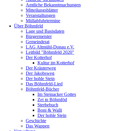
Amtliche Bekanntmachungen
Mitteilungsblätter
Veranstaltungen
Müllabfuhrtermine
Über Böhmfeld
Lage und Basisdaten
Bürgermeister
Gemeinderat
LAG Altmühl-Donau e.V.
Leitbild "Böhmfeld 2020"
Der Kotterhof
Kultur im Kotterhof
Der Kräuterweg
Der Jakobsweg
Der hohle Stein
Das Böhmfeld-Lied
Böhmfeld-Bücher
Im Steinacker Gottes
Zei in Böhmföd
Sterbebuch
Boni & Walli
Der hohle Stein
Geschichte
Das Wappen