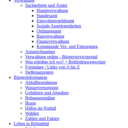
Verwaltung
Sachgebiete und Ämter
Hauptverwaltung
Standesamt
Einwohnermeldeamt
Soziale Angelegenheiten
Ordnungsamt
Bauverwaltung
Finanzverwaltung
Kommunale Ver- und Entsorgung
Ansprechpartner
Verwaltung online - Bürgerserviceportal
Was erledige ich wo? = Behördenwegweiser
Formulare / Links von A bis Z
Stellenanzeigen
Bürgerinformation
Abfallbeseitigung
Wasserversorgung
Gebühren und Abgaben
Bebauungspläne
Busse
Hilfen im Notfall
Wahlen
Zahlen und Fakten
Leben in Böhmfeld