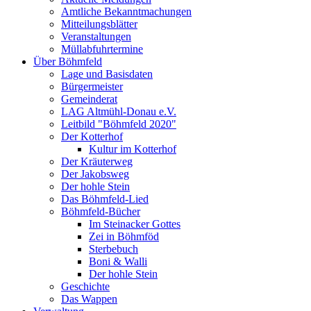
Amtliche Bekanntmachungen
Mitteilungsblätter
Veranstaltungen
Müllabfuhrtermine
Über Böhmfeld
Lage und Basisdaten
Bürgermeister
Gemeinderat
LAG Altmühl-Donau e.V.
Leitbild "Böhmfeld 2020"
Der Kotterhof
Kultur im Kotterhof
Der Kräuterweg
Der Jakobsweg
Der hohle Stein
Das Böhmfeld-Lied
Böhmfeld-Bücher
Im Steinacker Gottes
Zei in Böhmföd
Sterbebuch
Boni & Walli
Der hohle Stein
Geschichte
Das Wappen