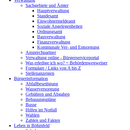
Verwaltung
Sachgebiete und Ämter
Hauptverwaltung
Standesamt
Einwohnermeldeamt
Soziale Angelegenheiten
Ordnungsamt
Bauverwaltung
Finanzverwaltung
Kommunale Ver- und Entsorgung
Ansprechpartner
Verwaltung online - Bürgerserviceportal
Was erledige ich wo? = Behördenwegweiser
Formulare / Links von A bis Z
Stellenanzeigen
Bürgerinformation
Abfallbeseitigung
Wasserversorgung
Gebühren und Abgaben
Bebauungspläne
Busse
Hilfen im Notfall
Wahlen
Zahlen und Fakten
Leben in Böhmfeld