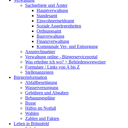
Verwaltung
Sachgebiete und Ämter
Hauptverwaltung
Standesamt
Einwohnermeldeamt
Soziale Angelegenheiten
Ordnungsamt
Bauverwaltung
Finanzverwaltung
Kommunale Ver- und Entsorgung
Ansprechpartner
Verwaltung online - Bürgerserviceportal
Was erledige ich wo? = Behördenwegweiser
Formulare / Links von A bis Z
Stellenanzeigen
Bürgerinformation
Abfallbeseitigung
Wasserversorgung
Gebühren und Abgaben
Bebauungspläne
Busse
Hilfen im Notfall
Wahlen
Zahlen und Fakten
Leben in Böhmfeld