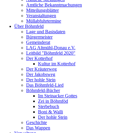
Amtliche Bekanntmachungen
Mitteilungsblätter
Veranstaltungen
Müllabfuhrtermine
Über Böhmfeld
Lage und Basisdaten
Bürgermeister
Gemeinderat
LAG Altmühl-Donau e.V.
Leitbild "Böhmfeld 2020"
Der Kotterhof
Kultur im Kotterhof
Der Kräuterweg
Der Jakobsweg
Der hohle Stein
Das Böhmfeld-Lied
Böhmfeld-Bücher
Im Steinacker Gottes
Zei in Böhmföd
Sterbebuch
Boni & Walli
Der hohle Stein
Geschichte
Das Wappen