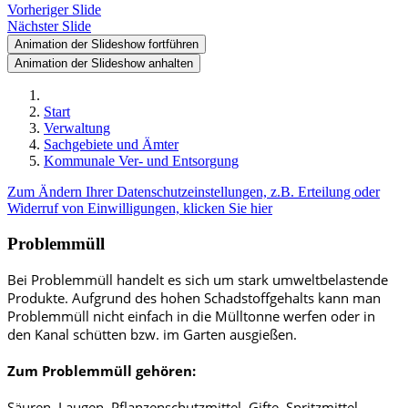
Vorheriger Slide
Nächster Slide
Animation der Slideshow fortführen
Animation der Slideshow anhalten
Start
Verwaltung
Sachgebiete und Ämter
Kommunale Ver- und Entsorgung
Zum Ändern Ihrer Datenschutzeinstellungen, z.B. Erteilung oder
Widerruf von Einwilligungen, klicken Sie hier
Problemmüll
Bei Problemmüll handelt es sich um stark umweltbelastende
Produkte. Aufgrund des hohen Schadstoffgehalts kann man
Problemmüll nicht einfach in die Mülltonne werfen oder in
den Kanal schütten bzw. im Garten ausgießen.
Zum Problemmüll gehören:
Säuren, Laugen, Pflanzenschutzmittel, Gifte, Spritzmittel,