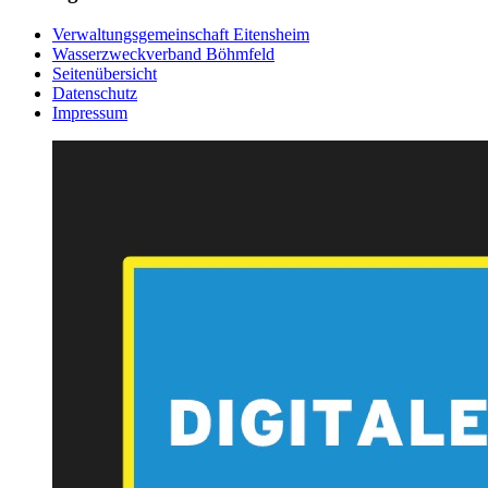
Verwaltungsgemeinschaft Eitensheim
Wasserzweckverband Böhmfeld
Seitenübersicht
Datenschutz
Impressum