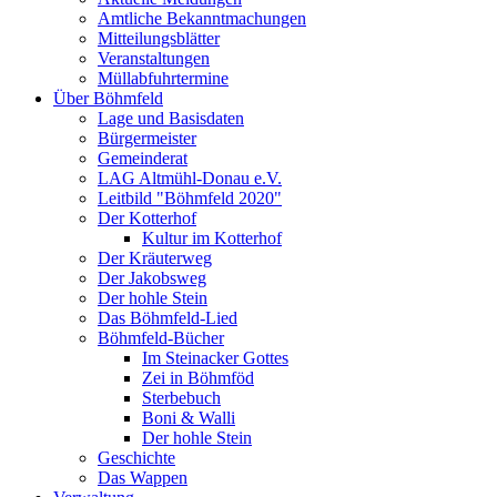
Amtliche Bekanntmachungen
Mitteilungsblätter
Veranstaltungen
Müllabfuhrtermine
Über Böhmfeld
Lage und Basisdaten
Bürgermeister
Gemeinderat
LAG Altmühl-Donau e.V.
Leitbild "Böhmfeld 2020"
Der Kotterhof
Kultur im Kotterhof
Der Kräuterweg
Der Jakobsweg
Der hohle Stein
Das Böhmfeld-Lied
Böhmfeld-Bücher
Im Steinacker Gottes
Zei in Böhmföd
Sterbebuch
Boni & Walli
Der hohle Stein
Geschichte
Das Wappen