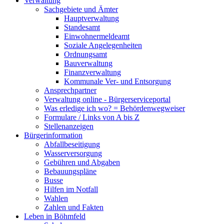
Verwaltung
Sachgebiete und Ämter
Hauptverwaltung
Standesamt
Einwohnermeldeamt
Soziale Angelegenheiten
Ordnungsamt
Bauverwaltung
Finanzverwaltung
Kommunale Ver- und Entsorgung
Ansprechpartner
Verwaltung online - Bürgerserviceportal
Was erledige ich wo? = Behördenwegweiser
Formulare / Links von A bis Z
Stellenanzeigen
Bürgerinformation
Abfallbeseitigung
Wasserversorgung
Gebühren und Abgaben
Bebauungspläne
Busse
Hilfen im Notfall
Wahlen
Zahlen und Fakten
Leben in Böhmfeld