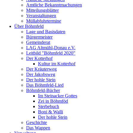
Amtliche Bekanntmachungen
Mitteilungsblätter
Veranstaltungen
Müllabfuhrtermine
Über Böhmfeld
Lage und Basisdaten
Bürgermeister
Gemeinderat
LAG Altmühl-Donau e.V.
Leitbild "Böhmfeld 2020"
Der Kotterhof
Kultur im Kotterhof
Der Kräuterweg
Der Jakobsweg
Der hohle Stein
Das Böhmfeld-Lied
Böhmfeld-Bücher
Im Steinacker Gottes
Zei in Böhmföd
Sterbebuch
Boni & Walli
Der hohle Stein
Geschichte
Das Wappen