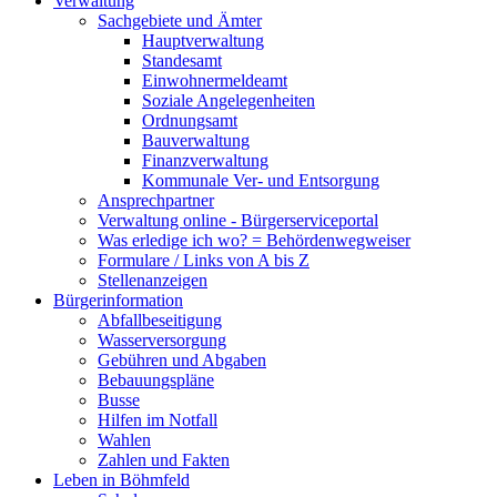
Verwaltung
Sachgebiete und Ämter
Hauptverwaltung
Standesamt
Einwohnermeldeamt
Soziale Angelegenheiten
Ordnungsamt
Bauverwaltung
Finanzverwaltung
Kommunale Ver- und Entsorgung
Ansprechpartner
Verwaltung online - Bürgerserviceportal
Was erledige ich wo? = Behördenwegweiser
Formulare / Links von A bis Z
Stellenanzeigen
Bürgerinformation
Abfallbeseitigung
Wasserversorgung
Gebühren und Abgaben
Bebauungspläne
Busse
Hilfen im Notfall
Wahlen
Zahlen und Fakten
Leben in Böhmfeld