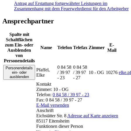
Antrag auf Erstattung fortgewährter Leistungen im
Zusammenhang mit dem Feuerwehrdienst für den Arbeitgeber
Ansprechpartner
Spalte mit
Schaltflächen
zum Ein- oder
E-
Name
Telefon
Telefax
Zimmer
Ausblenden
Mail
von
Personendetails
0 84 58
0 84 58
Personendetails
Pfaffel
,
/ 39 97
/ 39 97
10 - OG
10276
elke.p
ein- oder
Elke
ausblenden
- 23
- 27
Kontakt
Zimmer:
10 - OG
Telefon:
0 84 58 / 39 97 - 23
Fax:
0 84 58 / 39 97 - 27
E-Mail versenden
Anschrift
Eichstätter Str. 8
Adresse auf Karte anzeigen
85117
Eitensheim
Funktionen dieser Person