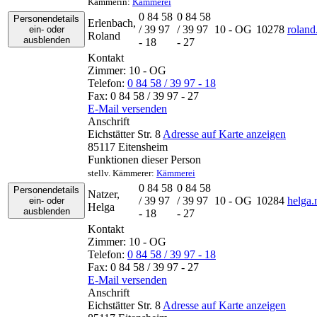
Kämmerin
:
Kämmerei
0 84 58
0 84 58
Personendetails
Erlenbach
,
/ 39 97
/ 39 97
10 - OG
10278
roland
ein- oder
Roland
ausblenden
- 18
- 27
Kontakt
Zimmer:
10 - OG
Telefon:
0 84 58 / 39 97 - 18
Fax:
0 84 58 / 39 97 - 27
E-Mail versenden
Anschrift
Eichstätter Str. 8
Adresse auf Karte anzeigen
85117
Eitensheim
Funktionen dieser Person
stellv. Kämmerer
:
Kämmerei
0 84 58
0 84 58
Personendetails
Natzer
,
/ 39 97
/ 39 97
10 - OG
10284
helga.
ein- oder
Helga
ausblenden
- 18
- 27
Kontakt
Zimmer:
10 - OG
Telefon:
0 84 58 / 39 97 - 18
Fax:
0 84 58 / 39 97 - 27
E-Mail versenden
Anschrift
Eichstätter Str. 8
Adresse auf Karte anzeigen