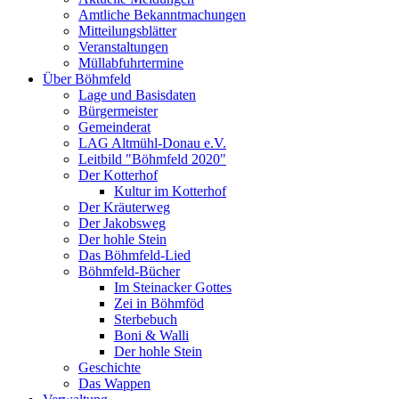
Amtliche Bekanntmachungen
Mitteilungsblätter
Veranstaltungen
Müllabfuhrtermine
Über Böhmfeld
Lage und Basisdaten
Bürgermeister
Gemeinderat
LAG Altmühl-Donau e.V.
Leitbild "Böhmfeld 2020"
Der Kotterhof
Kultur im Kotterhof
Der Kräuterweg
Der Jakobsweg
Der hohle Stein
Das Böhmfeld-Lied
Böhmfeld-Bücher
Im Steinacker Gottes
Zei in Böhmföd
Sterbebuch
Boni & Walli
Der hohle Stein
Geschichte
Das Wappen