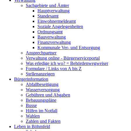
Verwaltung
Sachgebiete und Ämter
Hauptverwaltung
Standesamt
Einwohnermeldeamt
Soziale Angelegenheiten
Ordnungsamt
Bauverwaltung
Finanzverwaltung
Kommunale Ver- und Entsorgung
Ansprechpartner
Verwaltung online - Bürgerserviceportal
Was erledige ich wo? = Behördenwegweiser
Formulare / Links von A bis Z
Stellenanzeigen
Bürgerinformation
Abfallbeseitigung
Wasserversorgung
Gebühren und Abgaben
Bebauungspläne
Busse
Hilfen im Notfall
Wahlen
Zahlen und Fakten
Leben in Böhmfeld