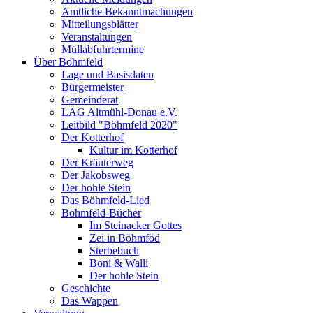
Amtliche Bekanntmachungen
Mitteilungsblätter
Veranstaltungen
Müllabfuhrtermine
Über Böhmfeld
Lage und Basisdaten
Bürgermeister
Gemeinderat
LAG Altmühl-Donau e.V.
Leitbild "Böhmfeld 2020"
Der Kotterhof
Kultur im Kotterhof
Der Kräuterweg
Der Jakobsweg
Der hohle Stein
Das Böhmfeld-Lied
Böhmfeld-Bücher
Im Steinacker Gottes
Zei in Böhmföd
Sterbebuch
Boni & Walli
Der hohle Stein
Geschichte
Das Wappen