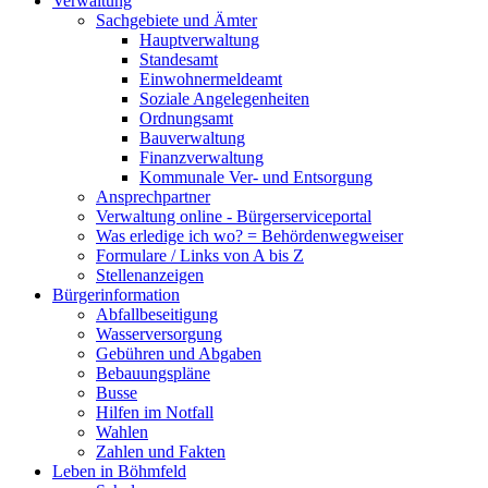
Verwaltung
Sachgebiete und Ämter
Hauptverwaltung
Standesamt
Einwohnermeldeamt
Soziale Angelegenheiten
Ordnungsamt
Bauverwaltung
Finanzverwaltung
Kommunale Ver- und Entsorgung
Ansprechpartner
Verwaltung online - Bürgerserviceportal
Was erledige ich wo? = Behördenwegweiser
Formulare / Links von A bis Z
Stellenanzeigen
Bürgerinformation
Abfallbeseitigung
Wasserversorgung
Gebühren und Abgaben
Bebauungspläne
Busse
Hilfen im Notfall
Wahlen
Zahlen und Fakten
Leben in Böhmfeld