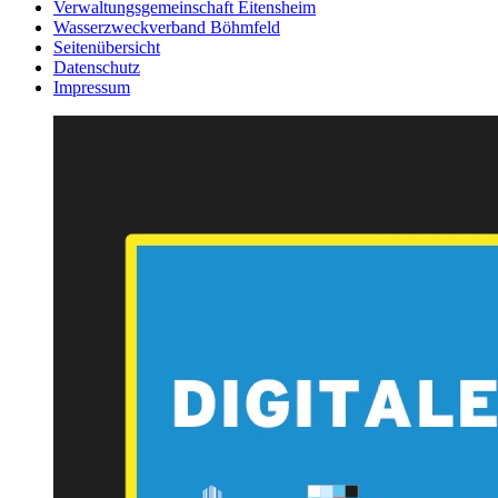
Verwaltungsgemeinschaft Eitensheim
Wasserzweckverband Böhmfeld
Seitenübersicht
Datenschutz
Impressum