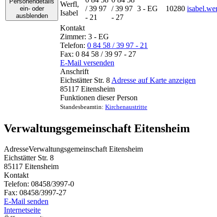
Personendetails
Werfl
,
/ 39 97
/ 39 97
3 - EG
10280
isabel.we
ein- oder
Isabel
ausblenden
- 21
- 27
Kontakt
Zimmer:
3 - EG
Telefon:
0 84 58 / 39 97 - 21
Fax:
0 84 58 / 39 97 - 27
E-Mail versenden
Anschrift
Eichstätter Str. 8
Adresse auf Karte anzeigen
85117
Eitensheim
Funktionen dieser Person
Standesbeamtin
:
Kirchenaustritte
Verwaltungsgemeinschaft Eitensheim
Adresse
Verwaltungsgemeinschaft Eitensheim
Eichstätter Str. 8
85117
Eitensheim
Kontakt
Telefon:
08458/3997-0
Fax:
08458/3997-27
E-Mail senden
Internetseite