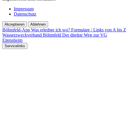
Impressum
Datenschutz
Akzeptieren
Ablehnen
Böhmfeld-App
Was erledige ich wo?
Formulare / Links von A bis Z
Wasserzweckverband Böhmfeld
Der direkte Weg zur VG
Eitensheim
Servicelinks