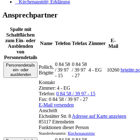
Kirchenaustritt; Erklärung
Ansprechpartner
Spalte mit
Schaltflächen
zum Ein- oder
E-
Name
Telefon
Telefax
Zimmer
Ausblenden
Mail
von
Personendetails
0 84 58
0 84 58
Personendetails
Pollich
,
/ 39 97
/ 39 97
4 - EG
10260
brigitte.
ein- oder
Brigitte
ausblenden
- 15
- 27
Kontakt
Zimmer:
4 - EG
Telefon:
0 84 58 / 39 97 - 15
Fax:
0 84 58 / 39 97 - 27
E-Mail versenden
Anschrift
Eichstätter Str. 8
Adresse auf Karte anzeigen
85117
Eitensheim
Funktionen dieser Person
Standesbeamtin
:
Kirchenaustritte
0 84 58
0 84 58