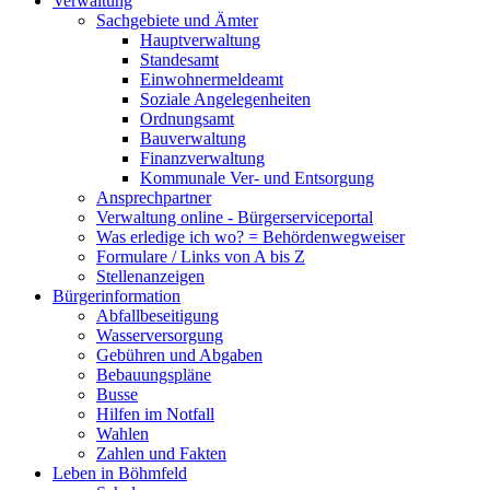
Verwaltung
Sachgebiete und Ämter
Hauptverwaltung
Standesamt
Einwohnermeldeamt
Soziale Angelegenheiten
Ordnungsamt
Bauverwaltung
Finanzverwaltung
Kommunale Ver- und Entsorgung
Ansprechpartner
Verwaltung online - Bürgerserviceportal
Was erledige ich wo? = Behördenwegweiser
Formulare / Links von A bis Z
Stellenanzeigen
Bürgerinformation
Abfallbeseitigung
Wasserversorgung
Gebühren und Abgaben
Bebauungspläne
Busse
Hilfen im Notfall
Wahlen
Zahlen und Fakten
Leben in Böhmfeld