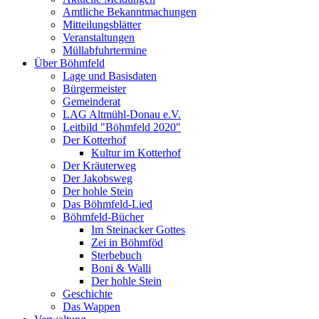
Amtliche Bekanntmachungen
Mitteilungsblätter
Veranstaltungen
Müllabfuhrtermine
Über Böhmfeld
Lage und Basisdaten
Bürgermeister
Gemeinderat
LAG Altmühl-Donau e.V.
Leitbild "Böhmfeld 2020"
Der Kotterhof
Kultur im Kotterhof
Der Kräuterweg
Der Jakobsweg
Der hohle Stein
Das Böhmfeld-Lied
Böhmfeld-Bücher
Im Steinacker Gottes
Zei in Böhmföd
Sterbebuch
Boni & Walli
Der hohle Stein
Geschichte
Das Wappen