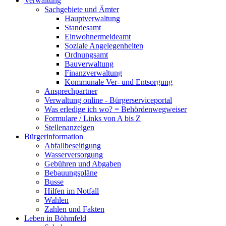
Verwaltung
Sachgebiete und Ämter
Hauptverwaltung
Standesamt
Einwohnermeldeamt
Soziale Angelegenheiten
Ordnungsamt
Bauverwaltung
Finanzverwaltung
Kommunale Ver- und Entsorgung
Ansprechpartner
Verwaltung online - Bürgerserviceportal
Was erledige ich wo? = Behördenwegweiser
Formulare / Links von A bis Z
Stellenanzeigen
Bürgerinformation
Abfallbeseitigung
Wasserversorgung
Gebühren und Abgaben
Bebauungspläne
Busse
Hilfen im Notfall
Wahlen
Zahlen und Fakten
Leben in Böhmfeld